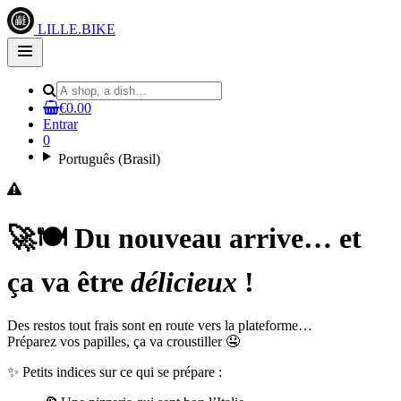
LILLE.BIKE
Open
main
menu
€0.00
Entrar
0
Português (Brasil)
🚀🍽️ Du nouveau arrive… et
ça va être
délicieux
!
Des restos tout frais sont en route vers la plateforme…
Préparez vos papilles, ça va croustiller 🤤
✨ Petits indices sur ce qui se prépare :