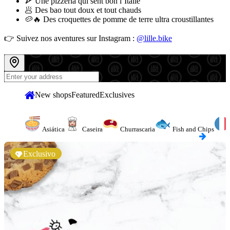
🍕 Une pizzeria qui sent bon l’Italie
🥟 Des bao tout doux et tout chauds
🥔🔥 Des croquettes de pomme de terre ultra croustillantes
👉 Suivez nos aventures sur Instagram :
@lille.bike
New shops
Featured
Exclusives
Asiática
Caseira
Churrascaria
Fish and Chips
Exclusivo