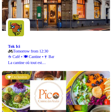
Tok Ici
Tomorrow from 12:30
☕️ Café • 🍽️ Cantine •🍷 Bar
La cantine où tout est…
Exclusivo