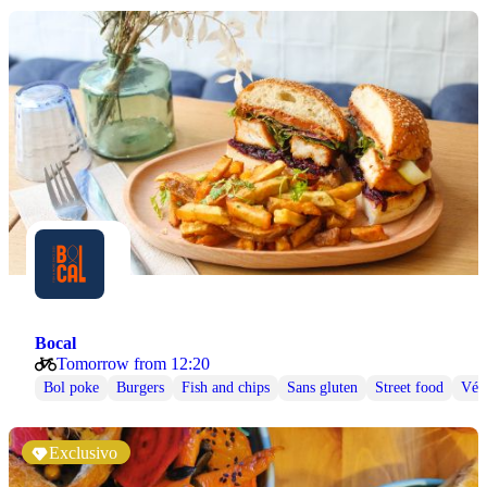
Bocal
Tomorrow from 12:20
Bol poke
Burgers
Fish and chips
Sans gluten
Street food
Vég
Exclusivo