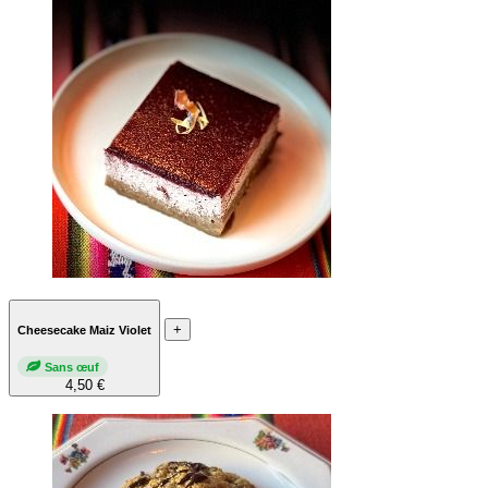
+
Cheesecake Maiz Violet
Sans œuf
4,50 €